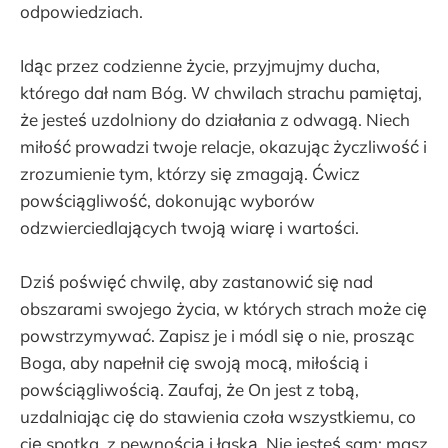
odpowiedziach.
Idąc przez codzienne życie, przyjmujmy ducha,
którego dał nam Bóg. W chwilach strachu pamiętaj,
że jesteś uzdolniony do działania z odwagą. Niech
miłość prowadzi twoje relacje, okazując życzliwość i
zrozumienie tym, którzy się zmagają. Ćwicz
powściągliwość, dokonując wyborów
odzwierciedlających twoją wiarę i wartości.
Dziś poświęć chwilę, aby zastanowić się nad
obszarami swojego życia, w których strach może cię
powstrzymywać. Zapisz je i módl się o nie, prosząc
Boga, aby napełnił cię swoją mocą, miłością i
powściągliwością. Zaufaj, że On jest z tobą,
uzdalniając cię do stawienia czoła wszystkiemu, co
cię spotka, z pewnością i łaską. Nie jesteś sam; masz