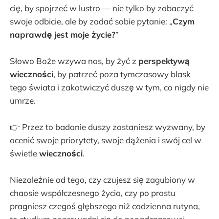
cię, by spojrzeć w lustro — nie tylko by zobaczyć
swoje odbicie, ale by zadać sobie pytanie: „
Czym
naprawdę jest moje życie?
”
Słowo Boże wzywa nas, by żyć z
perspektywą
wieczności
, by patrzeć poza tymczasowy blask
tego świata i zakotwiczyć duszę w tym, co nigdy nie
umrze.
👉 Przez to badanie duszy zostaniesz wyzwany, by
ocenić
swoje priorytety
,
swoje dążenia
i
swój cel
w
świetle
wieczności
.
Niezależnie od tego, czy czujesz się zagubiony w
chaosie współczesnego życia, czy po prostu
pragniesz czegoś głębszego niż codzienna rutyna,