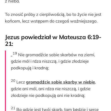
z nieba.
To znosić próby z cierpliwością, bo to życie nie jest
końcem, lecz wstępem do czegoś ważniejszego.
Jezus powiedział w Mateusza 6:19-
21:
19
„
Nie gromadźcie sobie skarbów na ziemi,
gdzie mól i rdza niszczą, i gdzie złodzieje
podkopują i kradną;
20
Lecz
gromadźcie sobie skarby w niebie
,
gdzie ani mól, ani rdza nie niszczą, i gdzie
złodzieje nie podkopują ani nie kradną;
21
Bo gdzie jest twój skarb, tam będzie i serce