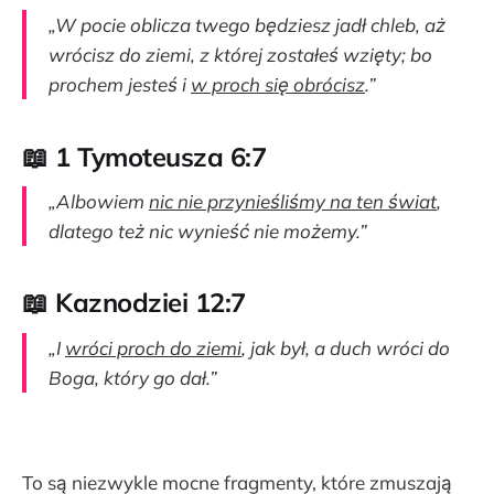
„W pocie oblicza twego będziesz jadł chleb, aż
wrócisz do ziemi, z której zostałeś wzięty; bo
prochem jesteś i
w proch się obrócisz
.”
📖 1 Tymoteusza 6:7
„Albowiem
nic nie przynieśliśmy na ten świat
,
dlatego też nic wynieść nie możemy.”
📖 Kaznodziei 12:7
„I
wróci proch do ziemi
, jak był, a duch wróci do
Boga, który go dał.”
To są niezwykle mocne fragmenty, które zmuszają