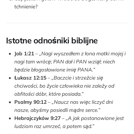
tchnienie?
Istotne odnośniki biblijne
Job 1:21
–
„Nagi wyszedłem z łona matki mojej i
nagi tam wrócę; PAN dał i PAN wziął; niech
będzie błogosławione imię PANA.”
Łukasz 12:15
–
„Baczcie i strzeżcie się
chciwości, bo życie człowieka nie zależy od
obfitości dóbr, które posiada.”
Psalmy 90:12
–
„Naucz nas więc liczyć dni
nasze, abyśmy posiedli mądre serce.”
Hebrajczyków 9:27
–
„A jak postanowione jest
ludziom raz umrzeć, a potem sąd.”