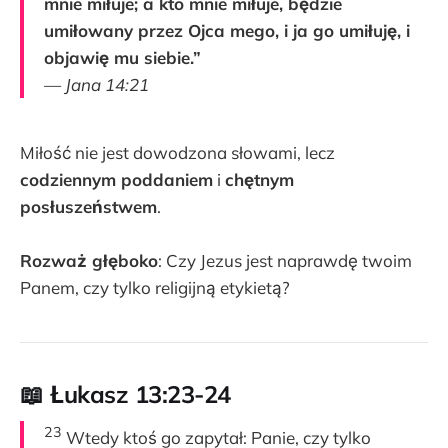
mnie miłuje; a kto mnie miłuje, będzie
umiłowany przez Ojca mego, i ja go umiłuję, i
objawię mu siebie.”
—
Jana 14:21
Miłość nie jest dowodzona słowami, lecz
codziennym poddaniem
i
chętnym
posłuszeństwem
.
Rozważ głęboko
: Czy Jezus jest naprawdę twoim
Panem, czy tylko religijną etykietą?
📖 Łukasz 13:23-24
23
Wtedy ktoś go zapytał: Panie, czy tylko