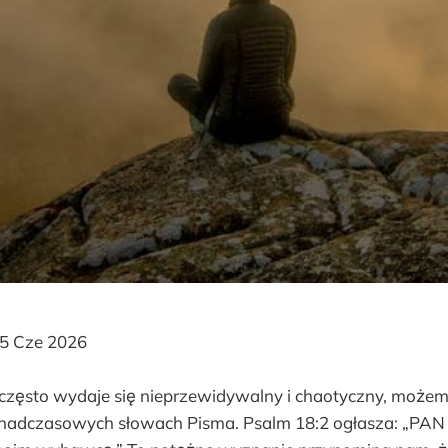
5 Cze 2026
 często wydaje się nieprzewidywalny i chaotyczny, możem
nadczasowych słowach Pisma. Psalm 18:2 ogłasza: „PAN j