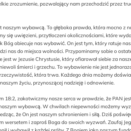
kie zrozumienie, pozwalający nam przechodzić przez trud
st naszym wybawcą. To głęboka prawda, która mocno z na
my się uwięzieni, przytłoczeni okolicznościami, które wyda
 Bóg obiecuje nas wybawić. On jest tym, który ratuje nas
adzi nas do miejsca wolności. Przypominamy sobie o osta
 jest w Jezusie Chrystusie, który ofiarował siebie za nasz
niewoli śmierci i grzechu. To wybawienie nie jest jednor
rzeczywistość, która trwa. Każdego dnia możemy doświ
naszym życiu, przynoszącej nadzieję i odnowienie.
 18:2, zakotwiczmy nasze serca w prawdzie, że PAN jest
i naszym wybawcą. W chwilach niepewności możemy wy
dząc, że On jest naszym schronieniem i siłą. Dziś poświę
m wersetem i zaproś Boga do swoich wyzwań. Zaufaj Jego
onił i wybawił z każdej próby. Z Bogiem jako naszym fu