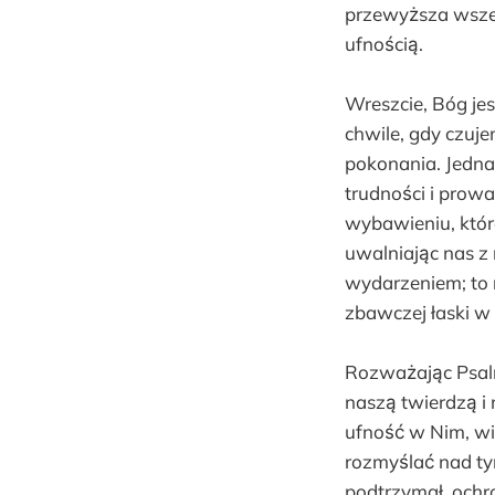
przewyższa wszel
ufnością.
Wreszcie, Bóg je
chwile, gdy czuje
pokonania. Jednak
trudności i prow
wybawieniu, które
uwalniając nas z 
wydarzeniem; to 
zbawczej łaski w 
Rozważając Psalm
naszą twierdzą 
ufność w Nim, wie
rozmyślać nad ty
podtrzymał, ochr