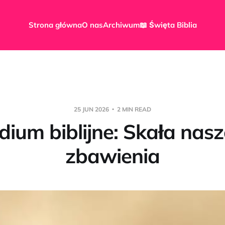
Strona główna
O nas
Archiwum
📖 Święta Biblia
25 JUN 2026
2 MIN READ
dium biblijne: Skała nas
zbawienia