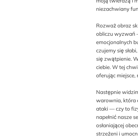
moją twierdzą i
niezachwiany fun
Rozważ obraz ska
obliczu wyzwań —
emocjonalnych bu
czujemy się słabi
się zwątpienie. W
ciebie. W tej chw
oferując miejsce
Następnie widzim
warownia, która 
ataki — czy to f
napełnić nasze s
osłaniającej obe
strzeżeni i umocn