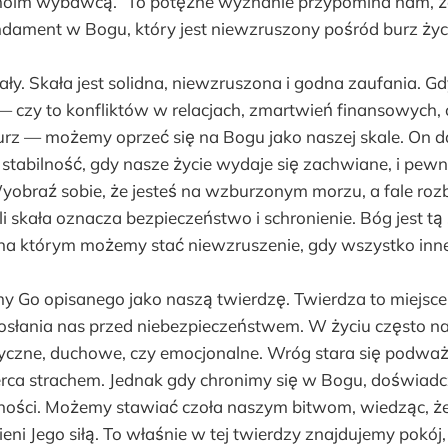
 moim wybawcą.” To potężne wyznanie przypomina nam, 
dament w Bogu, który jest niewzruszony pośród burz życ
ły. Skała jest solidna, niewzruszona i godna zaufania. G
 czy to konfliktów w relacjach, zmartwień finansowych, 
rz — możemy oprzeć się na Bogu jako naszej skale. On da
, stabilność, gdy nasze życie wydaje się zachwiane, i pe
yobraź sobie, że jesteś na wzburzonym morzu, a fale rozb
ili skała oznacza bezpieczeństwo i schronienie. Bóg jest tą 
, na którym możemy stać niewzruszenie, gdy wszystko in
y Go opisanego jako naszą twierdzę. Twierdza to miejsce
osłania nas przed niebezpieczeństwem. W życiu często 
izyczne, duchowe, czy emocjonalne. Wróg stara się podważ
erca strachem. Jednak gdy chronimy się w Bogu, doświad
cności. Możemy stawiać czoła naszym bitwom, wiedząc, ż
ieni Jego siłą. To właśnie w tej twierdzy znajdujemy pokój,