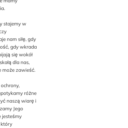
że mamy
ia.
dy stajemy w
czy
je nam siłę, gdy
wność, gdy wkrada
ijają się wokół
skałą dla nas,
ne może zawieść.
 ochrony,
napotykamy różne
yć naszą wiarę i
czamy Jego
e jesteśmy
 który