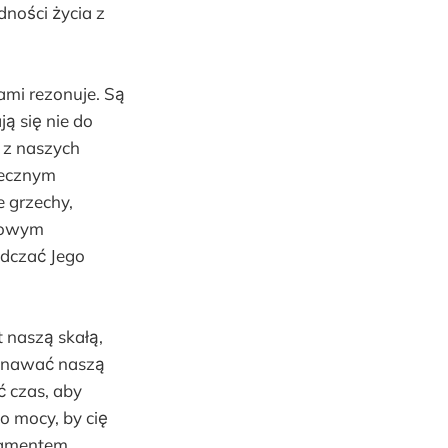
ności życia z
mi rezonuje. Są
ją się nie do
 z naszych
tecznym
e grzechy,
azowym
adczać Jego
 naszą skałą,
znawać naszą
ć czas, aby
 mocy, by cię
ndamentem