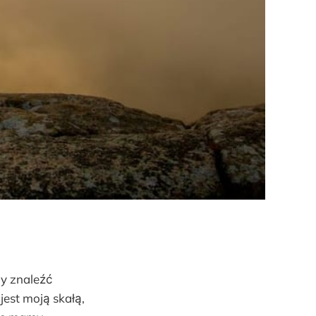
y znaleźć
est moją skałą,