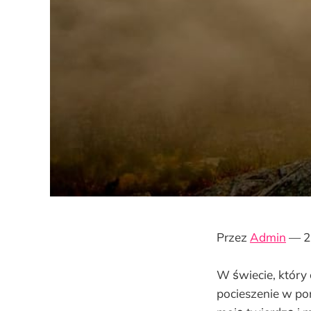
Przez
Admin
— 2
W świecie, który
pocieszenie w po