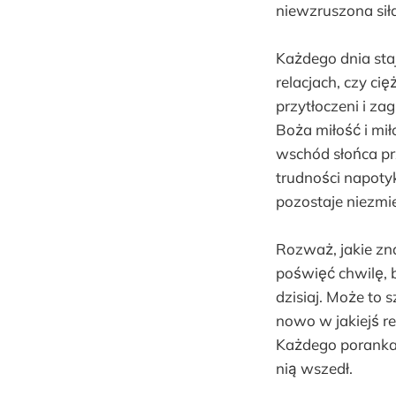
niewzruszona sił
Każdego dnia sta
relacjach, czy ci
przytłoczeni i z
Boża miłość i mił
wschód słońca pr
trudności napoty
pozostaje niezmi
Rozważ, jakie zn
poświęć chwilę, 
dzisiaj. Może to 
nowo w jakiejś re
Każdego poranka,
nią wszedł.