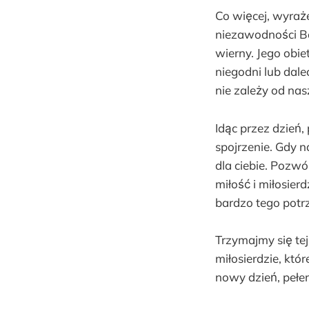
Co więcej, wyraż
niezawodności Bo
wierny. Jego obie
niegodni lub dal
nie zależy od na
Idąc przez dzień
spojrzenie. Gdy n
dla ciebie. Pozwó
miłość i miłosier
bardzo tego potr
Trzymajmy się te
miłosierdzie, któ
nowy dzień, pełe