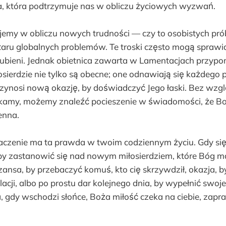
a, która podtrzymuje nas w obliczu życiowych wyzwań.
jemy w obliczu nowych trudności — czy to osobistych pró
ężaru globalnych problemów. Te troski często mogą sprawia
agubieni. Jednak obietnica zawarta w Lamentacjach przyp
osierdzie nie tylko są obecne; one odnawiają się każdego
zynosi nową okazję, by doświadczyć Jego łaski. Bez wzglę
kamy, możemy znaleźć pocieszenie w świadomości, że Bo
enna.
aczenie ma ta prawda w twoim codziennym życiu. Gdy się
by zastanowić się nad nowym miłosierdziem, które Bóg ma
szansa, by przebaczyć komuś, kto cię skrzywdził, okazja, 
lacji, albo po prostu dar kolejnego dnia, by wypełnić swoj
 gdy wschodzi słońce, Boża miłość czeka na ciebie, zapra