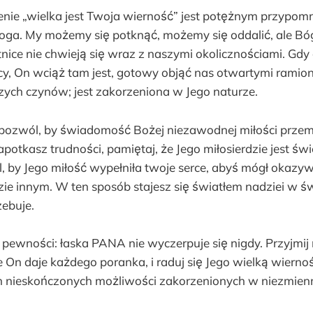
enie „wielka jest Twoja wierność” jest potężnym przypom
ga. My możemy się potknąć, możemy się oddalić, ale Bó
tnice nie chwieją się wraz z naszymi okolicznościami. Gdy
ecy, On wciąż tam jest, gotowy objąć nas otwartymi ramio
szych czynów; jest zakorzeniona w Jego naturze.
, pozwól, by świadomość Bożej niezawodnej miłości przem
apotkasz trudności, pamiętaj, że Jego miłosierdzie jest św
l, by Jego miłość wypełniła twoje serce, abyś mógł okazy
dzie innym. W ten sposób stajesz się światłem nadziei w św
zebuje.
j pewności: łaska PANA nie wyczerpuje się nigdy. Przyjmi
re On daje każdego poranka, i raduj się Jego wielką wiernoś
n nieskończonych możliwości zakorzenionych w niezmienn