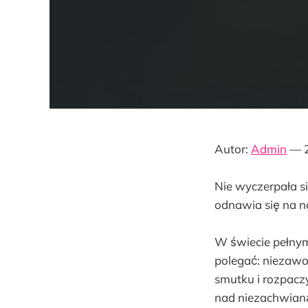
Autor:
Admin
— 2
Nie wyczerpała si
odnawia się na n
W świecie pełny
polegać: niezawo
smutku i rozpaczy
nad niezachwianą 