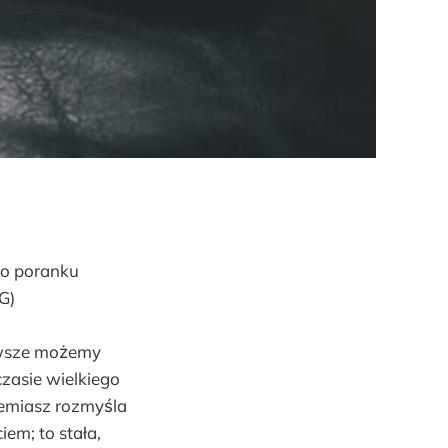
go poranku
G)
awsze możemy
zasie wielkiego
eremiasz rozmyśla
em; to stała,