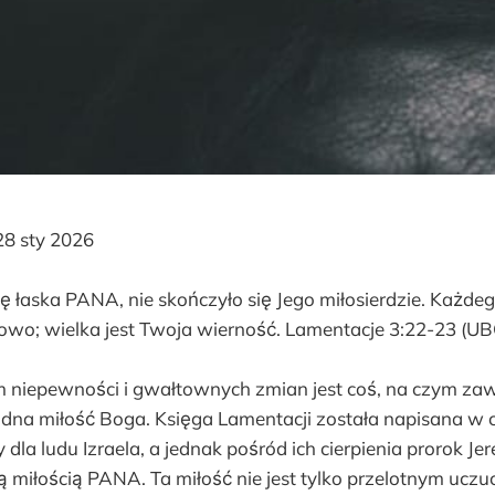
8 sty 2026
ę łaska PANA, nie skończyło się Jego miłosierdzie. Każde
owo; wielka jest Twoja wierność. Lamentacje 3:22-23 (UB
m niepewności i gwałtownych zmian jest coś, na czym z
dna miłość Boga. Księga Lamentacji została napisana w c
 dla ludu Izraela, a jednak pośród ich cierpienia prorok J
miłością PANA. Ta miłość nie jest tylko przelotnym uczuci