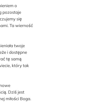
nieniem o
g pozostaje
 czujemy się
nami. Ta wierność
ieniała twoje
ieże i dostępne
wać tę samą
iecie, który tak
j nowe
cią. Dziś jest
ej miłości Boga.