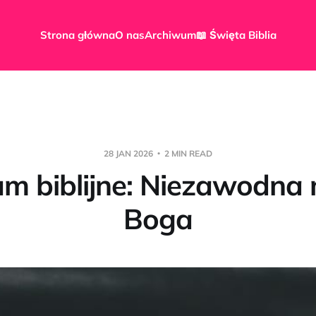
Strona główna
O nas
Archiwum
📖 Święta Biblia
28 JAN 2026
2 MIN READ
um biblijne: Niezawodna 
Boga