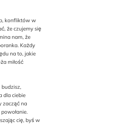
b, konfliktów w
ć, że czujemy się
omina nam, że
 poranka. Każdy
du na to, jakie
ża miłość
 budzisz,
 dla ciebie
by zacząć na
e powołanie.
szając cię, byś w