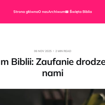
Strona główna
O nas
Archiwum
📖 Święta Biblia
06 NOV 2025
2 MIN READ
m Biblii: Zaufanie drodz
nami