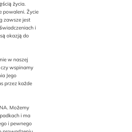
ęścią życia.
e powaleni. Życie
g zawsze jest
świadczeniach i
 są okazją do
nie w naszej
, czy wspinamy
nia Jego
as przez każde
 PANA. Możemy
upadkach i ma
ego i pewnego
go prowadzeniu,