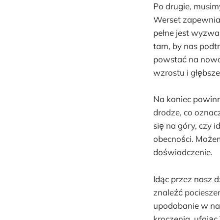
Po drugie, musimy
Werset zapewnia n
pełne jest wyzwa
tam, by nas podt
powstać na nowo,
wzrostu i głębsz
Na koniec powinn
drodze, co oznac
się na góry, czy 
obecności. Możemy
doświadczenie.
Idąc przez nasz 
znaleźć pociesze
upodobanie w nas
kroczenia, ufając