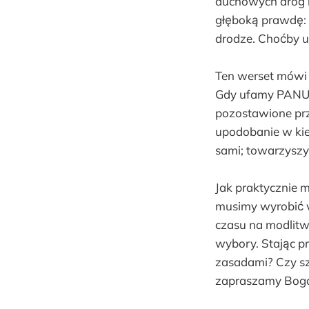
duchowych dróg 
głęboką prawdę: 
drodze. Choćby u
Ten werset mówi 
Gdy ufamy PANU, 
pozostawione prz
upodobanie w kie
sami; towarzyszy 
Jak praktycznie
musimy wyrobić 
czasu na modlitw
wybory. Stając p
zasadami? Czy sz
zapraszamy Boga,