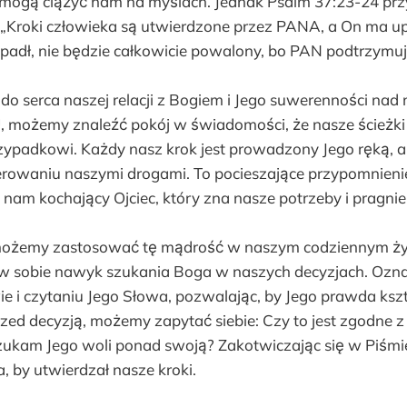
mogą ciążyć nam na myślach. Jednak Psalm 37:23-24 p
„Kroki człowieka są utwierdzone przez PANA, a On ma u
padł, nie będzie całkowicie powalony, bo PAN podtrzymuj
do serca naszej relacji z Bogiem i Jego suwerenności nad
możemy znaleźć pokój w świadomości, że nasze ścieżki 
ypadkowi. Każdy nasz krok jest prowadzony Jego ręką, 
rowaniu naszymi drogami. To pocieszające przypomnienie,
nam kochający Ojciec, który zna nasze potrzeby i pragnie
 możemy zastosować tę mądrość w naszym codziennym życ
w sobie nawyk szukania Boga w naszych decyzjach. Ozna
ie i czytaniu Jego Słowa, pozwalając, by Jego prawda ksz
rzed decyzją, możemy zapytać siebie: Czy to jest zgodne 
ukam Jego woli ponad swoją? Zakotwiczając się w Piśmie
 by utwierdzał nasze kroki.