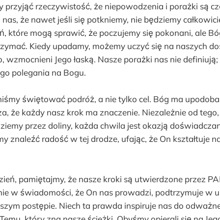
 przyjąć rzeczywistość, że niepowodzenia i porażki są cz
as, że nawet jeśli się potkniemy, nie będziemy całkowici
ń, które mogą sprawić, że poczujemy się pokonani, ale Bó
rzymać. Kiedy upadamy, możemy uczyć się na naszych do
 wzmocnieni Jego łaską. Nasze porażki nas nie definiują;
ego polegania na Bogu.
iśmy świętować podróż, a nie tylko cel. Bóg ma upodoba
za, że każdy nasz krok ma znaczenie. Niezależnie od tego
idziemy przez doliny, każda chwila jest okazją doświadcza
 znaleźć radość w tej drodze, ufając, że On kształtuje n
dzień, pamiętajmy, że nasze kroki są utwierdzone przez
nie w świadomości, że On nas prowadzi, podtrzymuje w 
zym postępie. Niech ta prawda inspiruje nas do odważn
 Temu, który zna nasze ścieżki. Obyśmy opierali się na Je