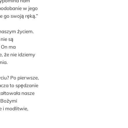
rzypomina nam
podobanie w jego
e go swoją ręką.”
 naszym życiem.
nie są
a On ma
 że nie idziemy
nia.
iu? Po pierwsze,
cza to spędzanie
tałtowała nasze
z Bożymi
 i modlitwie,