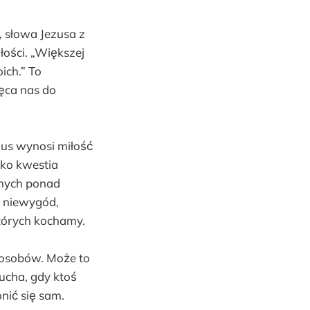
, słowa Jezusa z
łości. „Większej
oich.” To
hęca nas do
ezus wynosi miłość
lko kwestia
nnych ponad
a niewygód,
których kochamy.
posobów. Może to
 ucha, gdy ktoś
onić się sam.