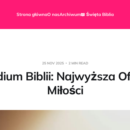
Strona główna
O nas
Archiwum
📖 Święta Biblia
25 NOV 2025
2 MIN READ
ium Biblii: Najwyższa O
Miłości