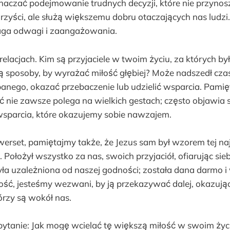
naczać podejmowanie trudnych decyzji, które nie przyno
zyści, ale służą większemu dobru otaczających nas ludzi. 
ga odwagi i zaangażowania.
elacjach. Kim są przyjaciele w twoim życiu, za których by
ą sposoby, by wyrażać miłość głębiej? Może nadszedł cza
anego, okazać przebaczenie lub udzielić wsparcia. Pamięt
ć nie zawsze polega na wielkich gestach; często objawia 
 wsparcia, które okazujemy sobie nawzajem.
erset, pamiętajmy także, że Jezus sam był wzorem tej na
. Położył wszystko za nas, swoich przyjaciół, ofiarując sie
yła uzależniona od naszej godności; została dana darmo i 
ość, jesteśmy wezwani, by ją przekazywać dalej, okazując
órzy są wokół nas.
 pytanie: Jak mogę wcielać tę większą miłość w swoim ż