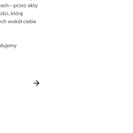
czach—przez akty
ości, którą
tych wokół ciebie
jdujemy