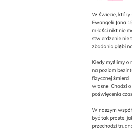
W świecie, który 
Ewangelii Jana 1
miłości nikt nie m
stwierdzenie nie 
zbadania głębi na
Kiedy myślimy o m
na poziom bezinte
fizycznej śmierc
własne. Chodzi o
poświęcenia czas
W naszym współcz
być tak proste, j
przechodzi trudno