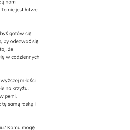
szą nam
To nie jest łatwe
łbyś gotów się
s, by odezwać się
aj, że
się w codziennych
jwyższej miłości
bie na krzyżu.
w pełni.
 tę samą łaskę i
yciu? Komu mogę