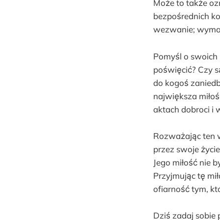
Może to także oz
bezpośrednich kor
wezwanie; wyma
Pomyśl o swoich r
poświęcić? Czy s
do kogoś zaniedb
największa miłoś
aktach dobroci i
Rozważając ten w
przez swoje życie
Jego miłość nie b
Przyjmując tę mił
ofiarność tym, kt
Dziś zadaj sobie