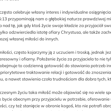
często celebruje własny interes i indywidualne osiągnięcia
5:13 przypominają nam o głębokiej naturze prawdziwej mi
a nad tę, jak gdy ktoś życie swoje kładzie za przyjaciół sw
tylko odzwierciedla istotę ofiary Chrystusa, ale także zac
szej własnej miłości do innych.
iłości, często kojarzymy ją z uczuciem i troską, jednak J
resowny i ofiarny. Położenie życia za przyjaciela to nie ty
i; obejmuje to codzienną gotowość do stawiania potrzeb i
 priorytetowe traktowanie relacji i gotowość do znoszeni
u, a nawet stawienia czoła trudnościom dla dobra tych, 
esnym życiu taka miłość może objawiać się na wiele s
ak bycie obecnym przy przyjacielu w potrzebie, oferowanie
ści, czy też stanięcie w obronie kogoś, kto nie potrafi obr