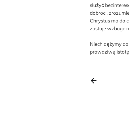
służyć bezintere
dobroci, zrozumie
Chrystus ma do ci
zostaje wzbogacon
Niech dążymy do ż
prawdziwą istotę