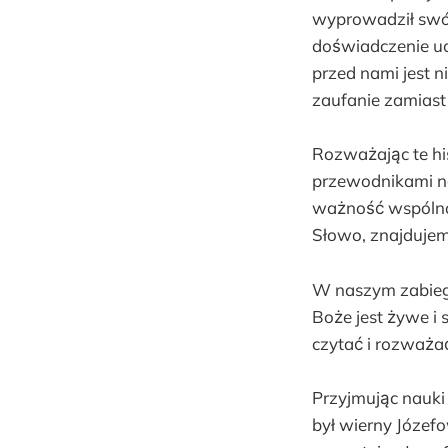
wyprowadził swój l
doświadczenie uc
przed nami jest 
zaufanie zamiast 
Rozważając te his
przewodnikami na
ważność wspólnot
Słowo, znajdujem
W naszym zabiega
Boże jest żywe i
czytać i rozważa
Przyjmując nauki 
był wierny Józefo