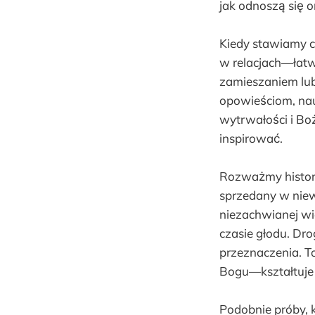
jak odnoszą się o
Kiedy stawiamy 
w relacjach—łatw
zamieszaniem lub
opowieściom, nau
wytrwałości i Boż
inspirować.
Rozważmy histori
sprzedany w niewo
niezachwianej wie
czasie głodu. Dro
przeznaczenia. T
Bogu—kształtuje 
Podobnie próby, 