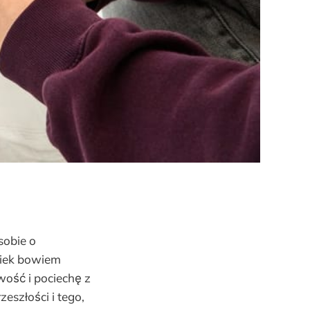
sobie o
wiek bowiem
wość i pociechę z
zeszłości i tego,