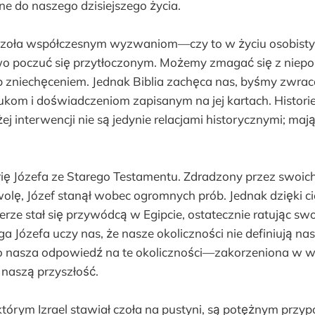
ne do naszego dzisiejszego życia.
czoła współczesnym wyzwaniom—czy to w życiu osobistym
o poczuć się przytłoczonym. Możemy zmagać się z niepo
 zniechęceniem. Jednak Biblia zachęca nas, byśmy zwraca
kom i doświadczeniom zapisanym na jej kartach. Historie
ej interwencji nie są jedynie relacjami historycznymi; maj
ę Józefa ze Starego Testamentu. Zdradzony przez swoich 
lę, Józef stanął wobec ogromnych prób. Jednak dzięki cie
rze stał się przywódcą w Egipcie, ostatecznie ratując sw
ga Józefa uczy nas, że nasze okoliczności nie definiują na
o nasza odpowiedź na te okoliczności—zakorzeniona w wi
naszą przyszłość.
którym Izrael stawiał czoła na pustyni, są potężnym prz