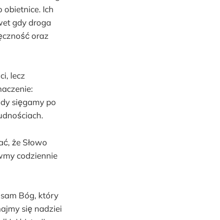
 obietnice. Ich
wet gdy droga
ięczność oraz
i, lecz
naczenie:
Gdy sięgamy po
udnościach.
ać, że Słowo
ówmy codziennie
n sam Bóg, który
majmy się nadziei