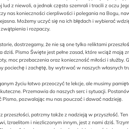
ud z niewoli, a jednak często szemrali i tracili z oczu Jego
zy nas konieczności cierpliwości i polegania na Bogu, na
niejasna. Możemy uczyć się na ich błędach i wybierać wdz
zwątpienia i rozpaczy.
torie, dostrzegamy, że nie są one tylko reliktami przeszłośc
 dziś. Pismo Święte jest pełne zasad, które wciąż mają z
y, moc przebaczenia oraz konieczność miłości i służby. 
y pociechę i zachętę, by wytrwać w naszych własnych tr
nym życiu łatwo przeoczyć te lekcje, ale musimy pamięt
 skuteczne. Przemawia do naszych serc i sytuacji. Postan
ć Pismo, pozwalając mu nas pouczać i dawać nadzieję.
z przeszłości, patrzmy także z nadzieją w przyszłość. Te
wi, Izraelitom i niezliczonym innym, jest z nami dziś. Trzy