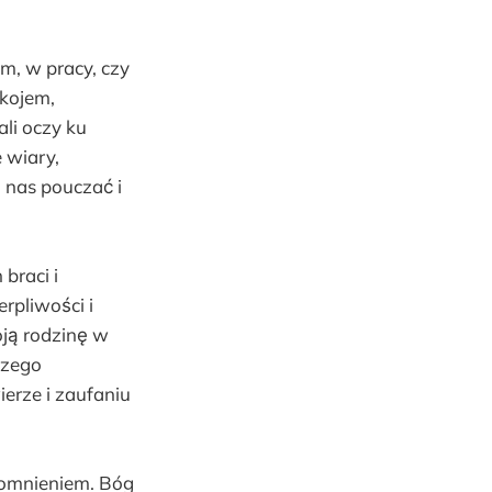
, w pracy, czy
kojem,
li oczy ku
 wiary,
ą nas pouczać i
braci i
rpliwości i
oją rodzinę w
szego
erze i zaufaniu
ypomnieniem. Bóg