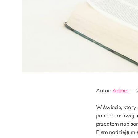
Autor:
Admin
— 2
W świecie, który
ponadczasowej m
przedtem napisan
Pism nadzieję mie