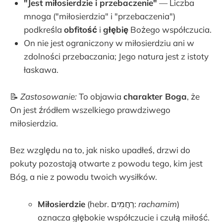
"Jest miłosierdzie i przebaczenie"
— Liczba
mnoga ("miłosierdzia" i "przebaczenia")
podkreśla
obfitość
i
głębię
Bożego współczucia.
On nie jest ograniczony w miłosierdziu ani w
zdolności przebaczania; Jego natura jest z istoty
łaskawa.
📝
Zastosowanie:
To objawia
charakter Boga
, że
On jest źródłem wszelkiego prawdziwego
miłosierdzia.
Bez względu na to, jak nisko upadłeś, drzwi do
pokuty pozostają otwarte z powodu tego, kim jest
Bóg, a nie z powodu twoich wysiłków.
Miłosierdzie
(hebr. רַחֲמִים:
rachamim
)
oznacza głębokie współczucie i czułą miłość.