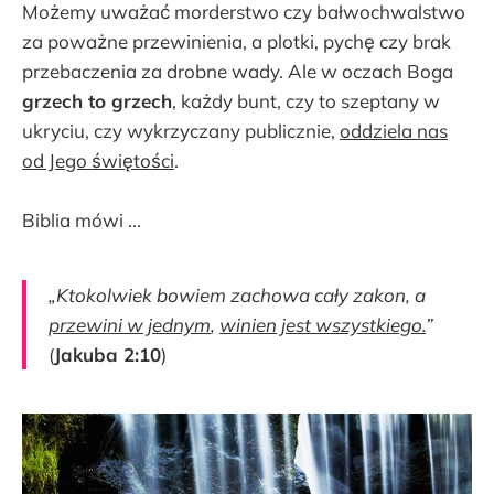
Możemy uważać morderstwo czy bałwochwalstwo
za poważne przewinienia, a plotki, pychę czy brak
przebaczenia za drobne wady. Ale w oczach Boga
grzech to grzech
, każdy bunt, czy to szeptany w
ukryciu, czy wykrzyczany publicznie,
oddziela nas
od Jego świętości
.
Biblia mówi ...
„Ktokolwiek bowiem zachowa cały zakon, a
przewini w jednym
,
winien jest wszystkiego.
”
(
Jakuba 2:10
)