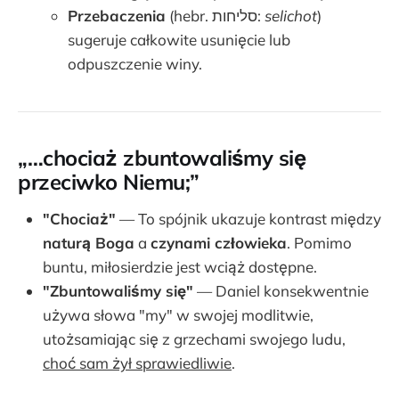
Przebaczenia
(hebr. סליחות:
selichot
)
sugeruje całkowite usunięcie lub
odpuszczenie winy.
„…chociaż zbuntowaliśmy się
przeciwko Niemu;”
"Chociaż"
— To spójnik ukazuje kontrast między
naturą Boga
a
czynami człowieka
. Pomimo
buntu, miłosierdzie jest wciąż dostępne.
"Zbuntowaliśmy się"
— Daniel konsekwentnie
używa słowa "my" w swojej modlitwie,
utożsamiając się z grzechami swojego ludu,
choć sam żył sprawiedliwie
.