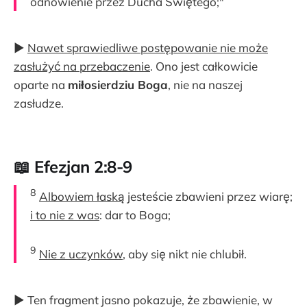
odnowienie przez Ducha Świętego;"
▶
Nawet sprawiedliwe postępowanie nie może
zasłużyć na przebaczenie
. Ono jest całkowicie
oparte na
miłosierdziu Boga
, nie na naszej
zasłudze.
📖 Efezjan 2:8-9
8
Albowiem łaską
jesteście zbawieni przez wiarę;
i to nie z was
: dar to Boga;
9
Nie z uczynków
, aby się nikt nie chlubił.
▶ Ten fragment jasno pokazuje, że zbawienie, w