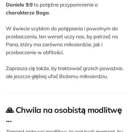
Daniela 9:9
to potężne przypomnienie o
charakterze Boga
.
W świecie szybkim do potępiania i powolnym do
przebaczenia, ten werset uczy nas, by patrzeć na
Pana, który ma zarówno miłosierdzie, jak i
przebaczenie w obfitości.
Zaprasza cię także, by traktować grzech poważnie,
ale jeszcze głębiej ufać Bożemu miłosierdziu.
🙏
Chwila na osobistą modlitwę
...
Zamiast gotowej modlitwy, to jest
twój moment
, by